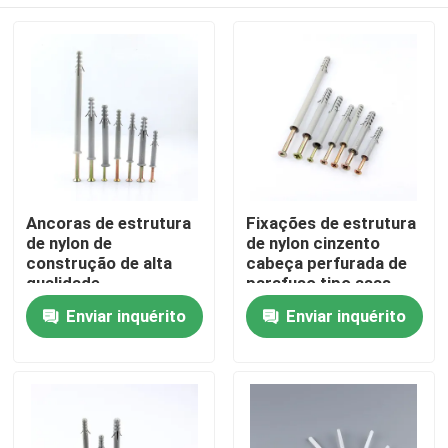
Ancoras de estrutura
Fixações de estrutura
de nylon de
de nylon cinzento
construção de alta
cabeça perfurada de
qualidade
parafuso tipo asas
Martelamento de
únicas
Casa
Enviar inquérito
Enviar inquérito
martelos de nylon para
fixação de parafusos
de âncora
Produtos
Vídeos