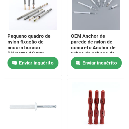
Quem Somos
Fábrica
Pequeno quadro de
OEM Anchor de
nylon fixação de
parede de nylon de
âncora buraco
concreto Anchor de
Controle de Qualidade
Diâmetro 10 mm
unhas de cabeça de
comprimento 100 mm
cogumelo branco
Enviar inquérito
Enviar inquérito
Fale Conosco
Pedir um orçamento
Ancoras para parede de nylon
Fixação de ancho de nylon