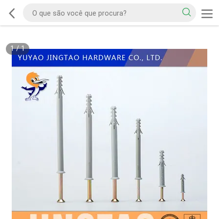
1
/
1