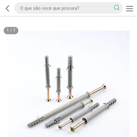
1
/
1