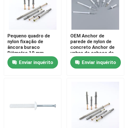
Quem Somos
Fábrica
Pequeno quadro de
OEM Anchor de
nylon fixação de
parede de nylon de
âncora buraco
concreto Anchor de
Controle de Qualidade
Diâmetro 10 mm
unhas de cabeça de
comprimento 100 mm
cogumelo branco
Enviar inquérito
Enviar inquérito
Fale Conosco
Pedir um orçamento
Ancoras para parede de nylon
Fixação de ancho de nylon