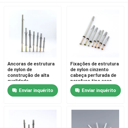
Ancoras de estrutura
Fixações de estrutura
de nylon de
de nylon cinzento
construção de alta
cabeça perfurada de
qualidade
parafuso tipo asas
Martelamento de
únicas
Casa
Enviar inquérito
Enviar inquérito
martelos de nylon para
fixação de parafusos
de âncora
Produtos
Vídeos