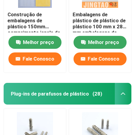
Construção de
Embalagens de
embalagens de
plástico de plástico de
plástico 150mm
plástico 100 mm x 28
comprimento janela de
mm embalagens de
embalagem Shims
molduras de janela de
Melhor preço
Melhor preço
material PP
plástico
Fale Conosco
Fale Conosco
Plug-ins de parafusos de plástico
(28)