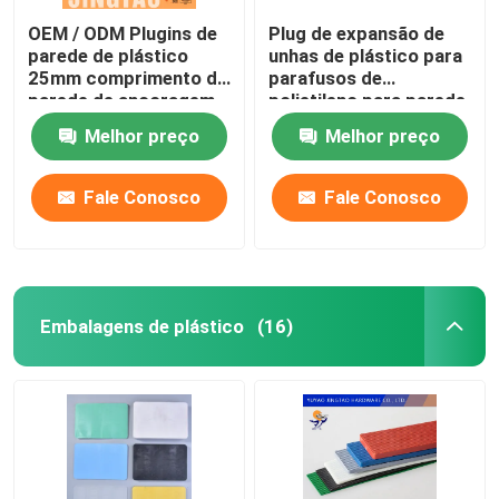
OEM / ODM Plugins de
Plug de expansão de
parede de plástico
unhas de plástico para
25mm comprimento de
parafusos de
parede de ancoragem
polietileno para parede
de PE material
Melhor preço
Melhor preço
Fale Conosco
Fale Conosco
Embalagens de plástico
(16)