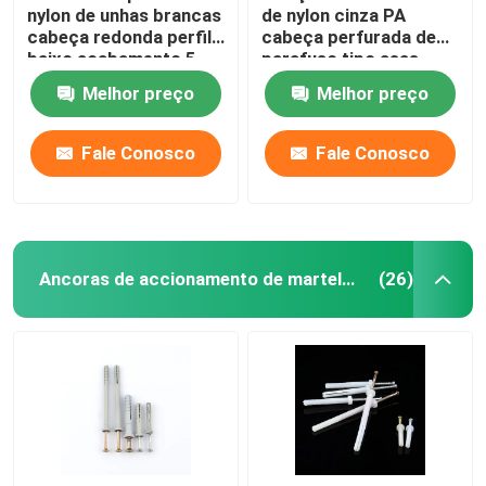
nylon de unhas brancas
de nylon cinza PA
cabeça redonda perfil
cabeça perfurada de
baixo acabamento 5
parafuso tipo asas
mm x 25 mm
únicas
Melhor preço
Melhor preço
Fale Conosco
Fale Conosco
Ancoras de accionamento de martelo de nylon
(26)