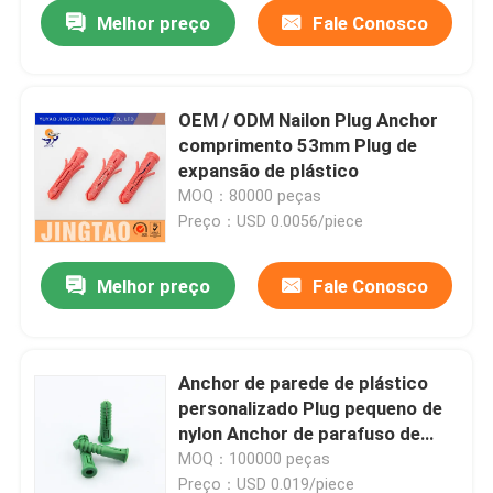
Melhor preço
Fale Conosco
OEM / ODM Nailon Plug Anchor
comprimento 53mm Plug de
expansão de plástico
MOQ：80000 peças
Preço：USD 0.0056/piece
Melhor preço
Fale Conosco
Casa
Anchor de parede de plástico
personalizado Plug pequeno de
Produtos
nylon Anchor de parafuso de
expansão
MOQ：100000 peças
Vídeos
Preço：USD 0.019/piece