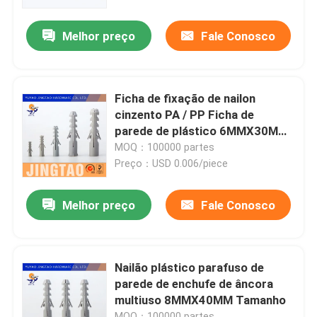
Melhor preço
Fale Conosco
Quem Somos
Fábrica
Ficha de fixação de nailon
cinzento PA / PP Ficha de
Controle de Qualidade
parede de plástico 6MMX30MM
Tamanho
MOQ：100000 partes
Preço：USD 0.006/piece
Fale Conosco
Melhor preço
Fale Conosco
Pedir um orçamento
Ancoras para parede de nylon
Nailão plástico parafuso de
parede de enchufe de âncora
multiuso 8MMX40MM Tamanho
Fixação de ancho de nylon
MOQ：100000 partes