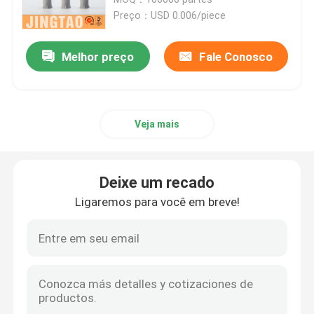
Preço：USD 0.006/piece
Ancoras de accionamento de martelo de nylon
Melhor preço
Fale Conosco
Tomadas de parede plásticas
Veja mais
Embalagens de plástico
Plug-ins de parafusos de plástico
Deixe um recado
Ligaremos para você em breve!
tomadas de parede do metal
Ancoras de liga de zinco
Plug de placas de gesso