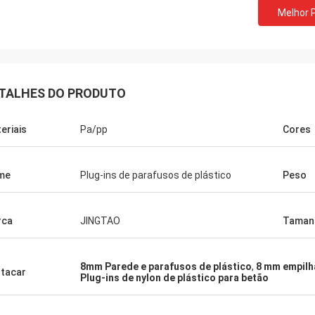
Melhor 
TALHES DO PRODUTO
eriais
Pa/pp
Cores
me
Plug-ins de parafusos de plástico
Peso
rca
JINGTAO
Taman
8mm Parede e parafusos de plástico
,
8 mm empilh
tacar
Plug-ins de nylon de plástico para betão