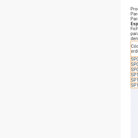
Pro
Par
Par
Esp
Fic
par
den
Cód
or
SP
SP
SP
SP
SP
SP