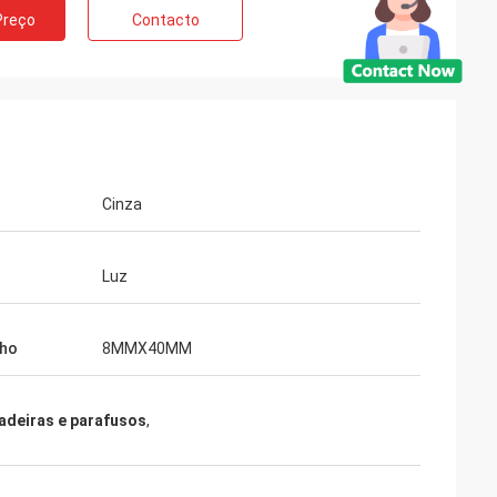
Preço
Contacto
Cinza
Luz
ho
8MMX40MM
adeiras e parafusos
,