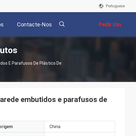
Portuguese
os
Contacte-Nos
Pedir Um
dutos
Orçamento
描
os E Parafusos De Plástico De
述
arede embutidos e parafusos de
origem
China