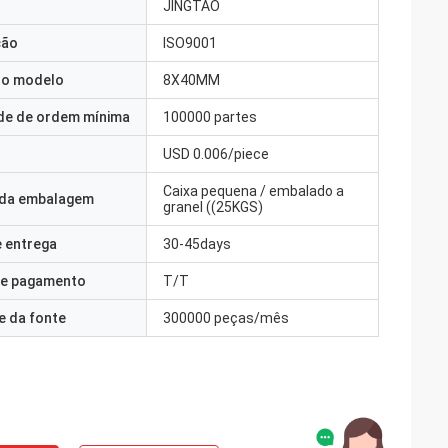
JINGTAO
ção
ISO9001
o modelo
8X40MM
de de ordem mínima
100000 partes
USD 0.006/piece
Caixa pequena / embalado a
 da embalagem
granel ((25KGS)
 entrega
30-45days
e pagamento
T/T
e da fonte
300000 peças/mês