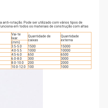
 anti-rotação. Pode ser utilizado com vários tipos de
funciona em todos os materiais de construção com altas
Vai-te
Quantidade de
Quantidade
lixar.
caixas
externa
(mm)
3.5-5.0
1500
15000
4.0-5.5
1000
10000
4.5-6.0
650
6500
6.0-8.0
300
3000
8.0-10.0
200
2000
10.0-12.0
100
1000