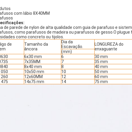
dutos
afusos com lábio 8X40MM
afusos
ecificações:
ha de parede de nylon de alta qualidade com guia de parafuso e sistema
afusos, como parafusos de madeira ou parafusos de gesso.O plugue 
sidades como concreto ou tijolos.
Dia da
igo de
Tamanho da
LONGUREZA do
Escavação.
dem
âncora
enxaguante
(mm)
0630
6x30 mm
6
30 mm
0735
7x35MM
7
35 mm
0840
8x40 mm
8
40 mm
1050
10x50 mm
10
50 mm
1260
12x60MM
12
60 mm
1475
14x75 mm
14
75 mm