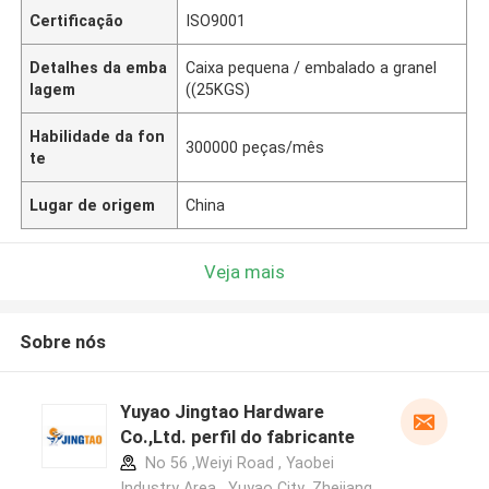
Certificação
ISO9001
Detalhes da emba
Caixa pequena / embalado a granel
lagem
((25KGS)
Habilidade da fon
300000 peças/mês
te
Lugar de origem
China
Veja mais
Sobre nós
Yuyao Jingtao Hardware
Co.,Ltd. perfil do fabricante
No 56 ,Weiyi Road , Yaobei
Industry Area , Yuyao City ,Zhejiang