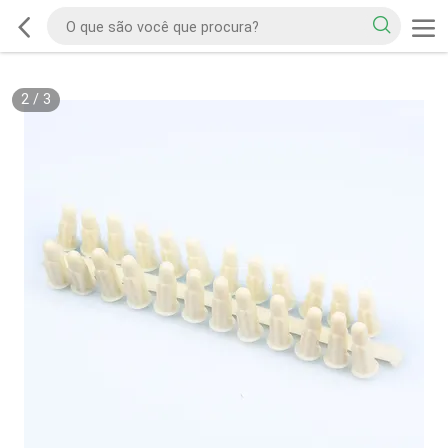
2
/
3