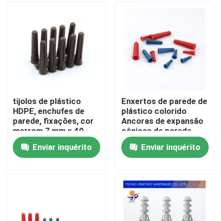
Quem Somos
Fábrica
Controle de Qualidade
tijolos de plástico
Enxertos de parede de
HDPE, enchufes de
plástico colorido
parede, fixações, cor
Ancoras de expansão
Fale Conosco
marrom 7 mm x 40
cônicas de parede
mm
seca
Enviar inquérito
Enviar inquérito
Pedir um orçamento
Ancoras para parede de nylon
Fixação de ancho de nylon