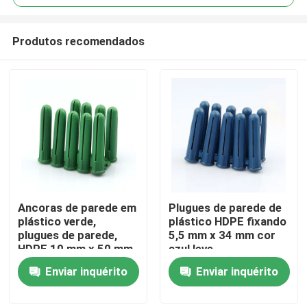
Produtos recomendados
Ancoras de parede em
Plugues de parede de
Casa
plástico verde,
plástico HDPE fixando
plugues de parede,
5,5 mm x 34 mm cor
HDPE 10 mm x 50 mm
azul leve
Produtos
Tamanho
Enviar inquérito
Enviar inquérito
Vídeos