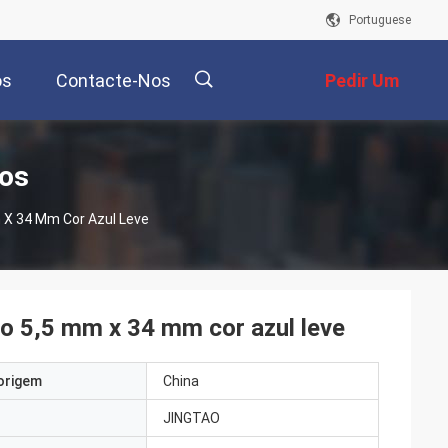
Portuguese
os
Contacte-Nos
Pedir Um
Orçamento
描
tos
 X 34 Mm Cor Azul Leve
述
o 5,5 mm x 34 mm cor azul leve
origem
China
JINGTAO