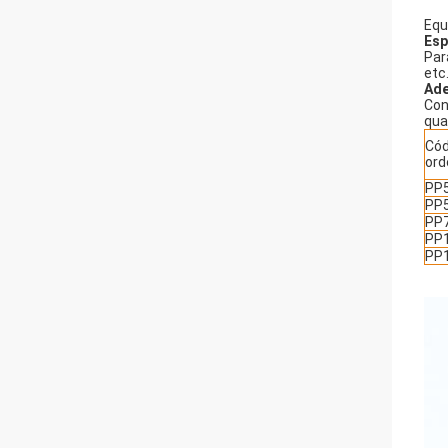
Equ
Esp
Par
etc
Ade
Con
qua
Cód
or
PP5
PP5
PP7
PP1
PP1