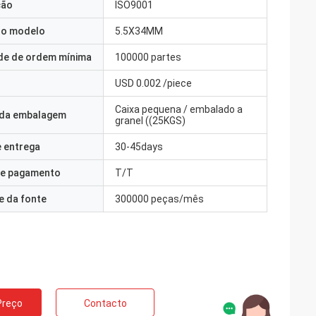
ção
ISO9001
o modelo
5.5X34MM
de de ordem mínima
100000 partes
USD 0.002 /piece
Caixa pequena / embalado a
 da embalagem
granel ((25KGS)
 entrega
30-45days
e pagamento
T/T
e da fonte
300000 peças/mês
Preço
Contacto