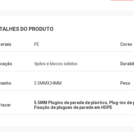
TALHES DO PRODUTO
eriais
PE
Cores
icação
tijolos e blocos sólidos
Durabi
manho
5.5MMX34MM
Peso
5.5MM Plugins de parede de plástico
,
Plug-ins de
tacar
Fixação de plugues de parede em HDPE