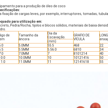
ipamento para a produção de óleo de coco
ecificações:
a fixação de cargas leves, por exemplo, interruptores, tomadas, tubul
.
quado para utilização em:
creto, Pedra/Rocha, tijolos e blocos sólidos, materiais de baixa densid
dro.
Dia da
igo de
Tamanho da
GRAFIO DE
LONG
Escavação.
dem
âncora
VÍCULA
enxa
(mm)
.0
5.0MM
55.5
468
22
.5
5.5MM
5.56.0
6810
34
.0
7.0MM
7
8101214
40
0.0
10.0MM
10
10121416
50
1.0
11.0MM
11
12141618
55